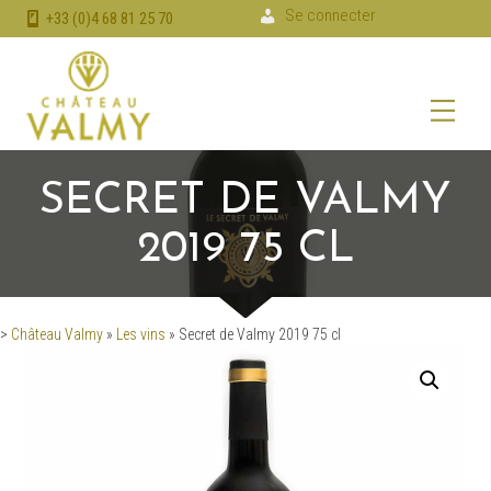
Se connecter
+33 (0)4 68 81 25 70
SECRET DE VALMY
2019 75 CL
>
Château Valmy
»
Les vins
»
Secret de Valmy 2019 75 cl