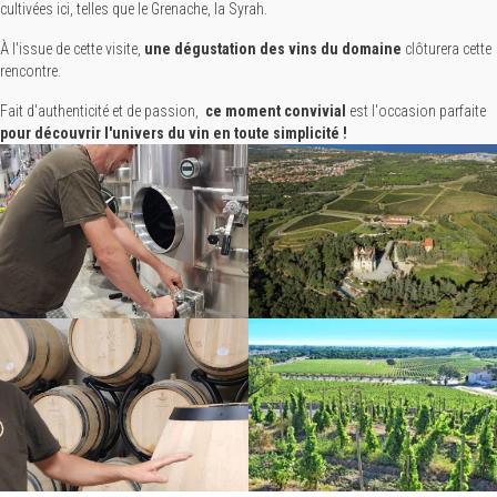
cultivées ici, telles que le Grenache, la Syrah.
À l'issue de cette visite,
une dégustation des vins du domaine
clôturera cette
rencontre.
Fait d'authenticité et de passion,
ce moment convivial
est l'occasion parfaite
pour découvrir l'univers du vin en toute simplicité !