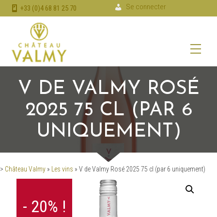
Se connecter
+33 (0)4 68 81 25 70
V DE VALMY ROSÉ
2025 75 CL (PAR 6
UNIQUEMENT)
>
Château Valmy
»
Les vins
»
V de Valmy Rosé 2025 75 cl (par 6 uniquement)
- 20% !