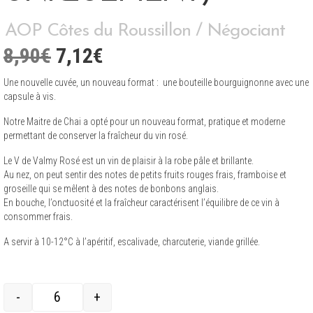
AOP Côtes du Roussillon / Négociant
Le
Le
8,90
€
7,12
€
prix
prix
Une nouvelle cuvée, un nouveau format : une bouteille bourguignonne avec une
capsule à vis.
initial
actuel
Notre Maitre de Chai a opté pour un nouveau format, pratique et moderne
permettant de conserver la fraîcheur du vin rosé.
était :
est :
Le V de Valmy Rosé est un vin de plaisir à la robe pâle et brillante.
8,90€.
7,12€.
Au nez, on peut sentir des notes de petits fruits rouges frais, framboise et
groseille qui se mêlent à des notes de bonbons anglais.
En bouche, l’onctuosité et la fraîcheur caractérisent l’équilibre de ce vin à
consommer frais.
A servir à 10-12°C à l’apéritif, escalivade, charcuterie, viande grillée.
-
+
quantité de V de Valmy Rosé 2025 75 cl (par 6 uniquement)