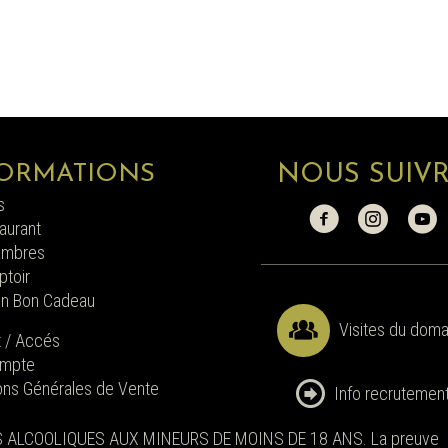
ORMATIONS
NOUS SUIV
s
aurant
ambres
toir
un Bon Cadeau
Visites du doma
t / Accés
mpte
ons Générales de Vente
Info recrutemen
 ALCOOLIQUES AUX MINEURS DE MOINS DE 18 ANS. La preuve