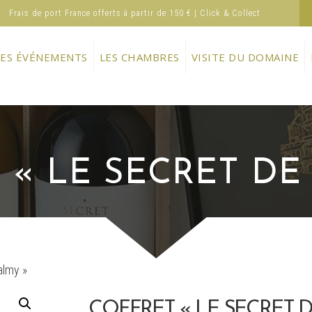
Frais de port France offerts à partir de 150 € | Click & Collect
LES ÉVÉNEMENTS
LES CHAMBRES
VISITE DU DOMAINE
 « LE SECRET DE
almy »
COFFRET « LE SECRET 