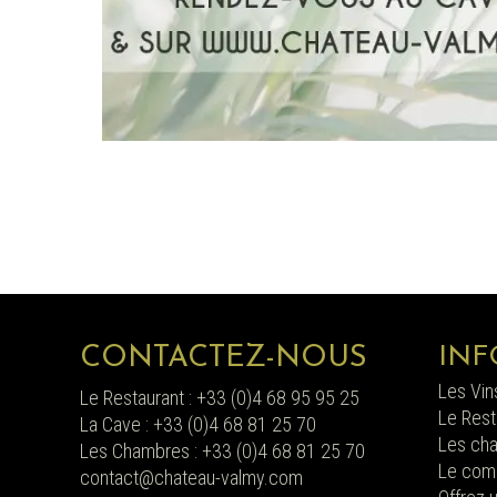
INF
CONTACTEZ-NOUS
Les Vin
Le Restaurant : +33 (0)4 68 95 95 25
Le Rest
La Cave : +33 (0)4 68 81 25 70
Les ch
Les Chambres : +33 (0)4 68 81 25 70
Le comp
contact@chateau-valmy.com