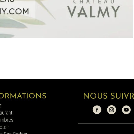
ORMATIONS
NOUS SUIV
s
aurant
ambres
toir