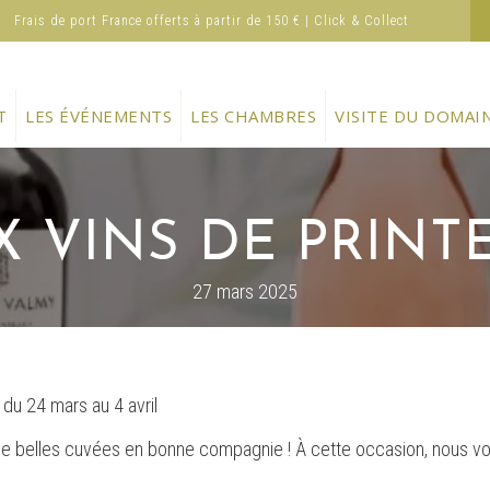
Frais de port France offerts à partir de 150 € | Click & Collect
T
LES ÉVÉNEMENTS
LES CHAMBRES
VISITE DU DOMAI
X VINS DE PRINTE
27 mars 2025
du 24 mars au 4 avril
rer de belles cuvées en bonne compagnie ! À cette occasion, nous